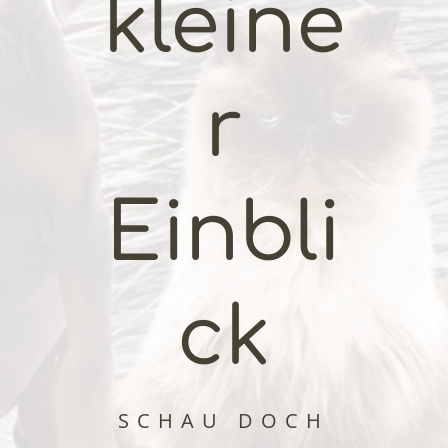
kleine
r
Einbli
ck
SCHAU DOCH